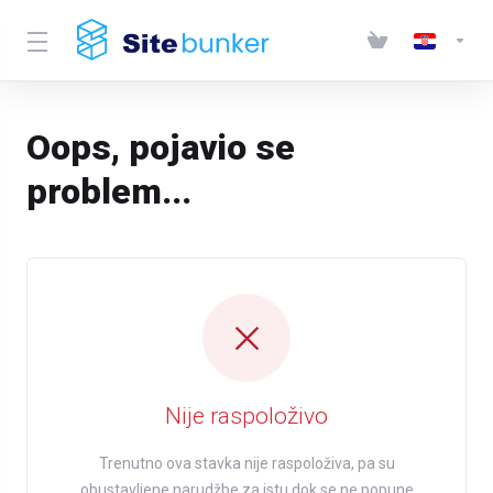
Oops, pojavio se
problem...
Nije raspoloživo
Trenutno ova stavka nije raspoloživa, pa su
obustavljene narudžbe za istu dok se ne popune